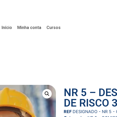
Início
Minha conta
Cursos
NR 5 – DE
DE RISCO 
REF
DESIGNADO - NR 5 - 