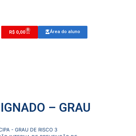
0
Área do aluno
R$
0,00
SIGNADO – GRAU
3
CIPA - GRAU DE RISCO 3