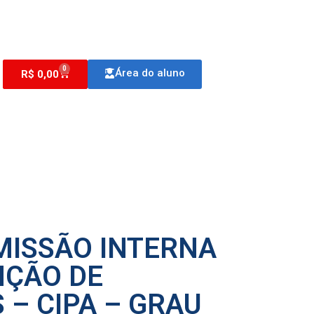
0
Área do aluno
R$
0,00
MISSÃO INTERNA
NÇÃO DE
 – CIPA – GRAU